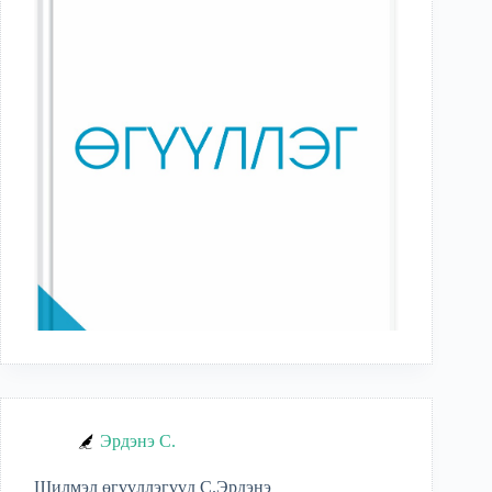
Эрдэнэ С.
Шилмэл өгүүллэгүүд С.Эрдэнэ