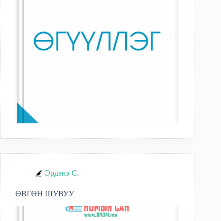
Эрдэнэ С.
ӨВГӨН ШУВУУ