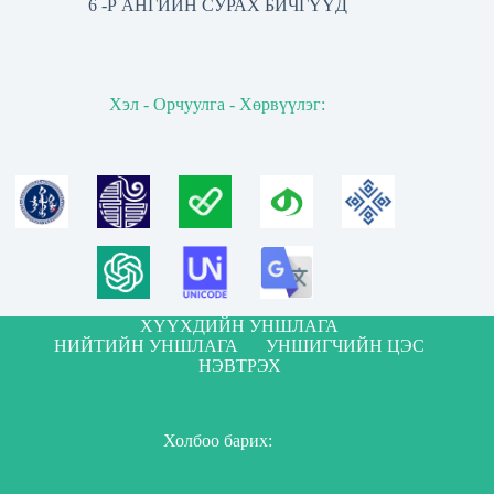
6 -Р АНГИЙН СУРАХ БИЧГҮҮД
Хэл - Орчуулга - Хөрвүүлэг:
ХҮҮХДИЙН УНШЛАГА
НИЙТИЙН УНШЛАГА
УНШИГЧИЙН ЦЭС
НЭВТРЭХ
Холбоо барих: