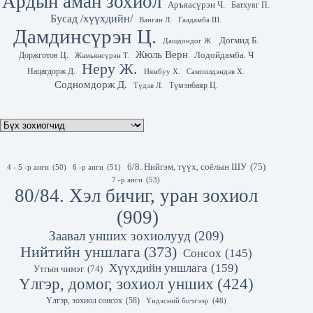
Ардын аман зохиол
Аръяасүрэн Ч.
Батхуяг П.
Бусад /хүүхдийн/
Гаадамба Ш.
Ванган Л.
Дамдинсүрэн Ц.
Догмид Б.
Дашдондог Ж.
Жюль Верн
Лодойдамба. Ч
Доржготов Ц.
Жамьянсүрэн Т.
Неру Ж.
Нацагдорж Д.
Нямбуу Х.
Сампилдэндэв Х.
Содномдорж Д.
Түмэнбаяр Ц.
Түдэв Л.
6/8. Нийгэм, түүх, соёлын ШУ
(75)
4 - 5 -р анги
(50)
6 -р анги
(51)
7 -р анги
(53)
80/84. Хэл бичиг, уран зохиол
(909)
Заавал унших зохиолууд
(209)
Нийтийн уншлага
(373)
Сонсох
(145)
Хүүхдийн уншлага
(159)
Утгын чимэг
(74)
Үлгэр, домог, зохиол унших
(424)
Үлгэр, зохиол сонсох
(58)
Үндэсний бичгээр
(48)